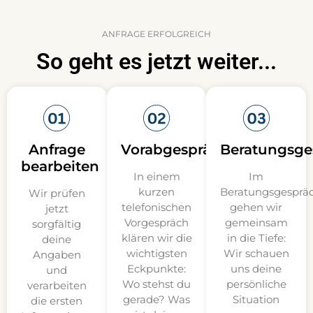
ANFRAGE ERFOLGREICH
So geht es jetzt weiter...
Anfrage
Vorabgespräch
Beratungsge
bearbeiten
In einem
Im
kurzen
Beratungsgesprä
Wir prüfen
telefonischen
gehen wir
jetzt
Vorgespräch
gemeinsam
sorgfältig
klären wir die
in die Tiefe:
deine
wichtigsten
Wir schauen
Angaben
Eckpunkte:
uns deine
und
Wo stehst du
persönliche
verarbeiten
gerade? Was
Situation
die ersten