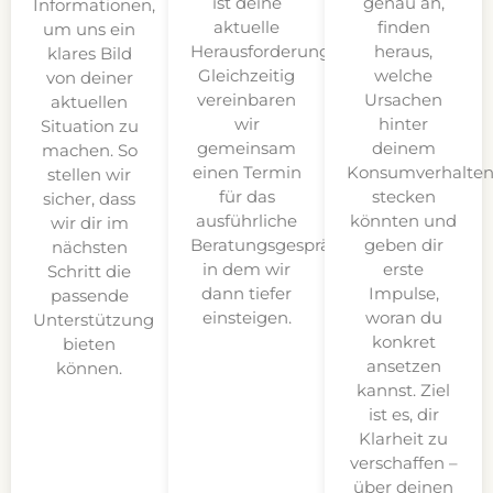
ist deine
genau an,
Informationen,
aktuelle
finden
um uns ein
Herausforderung?
heraus,
klares Bild
Gleichzeitig
welche
von deiner
vereinbaren
Ursachen
aktuellen
wir
hinter
Situation zu
gemeinsam
deinem
machen. So
einen Termin
Konsumverhalte
stellen wir
für das
stecken
sicher, dass
ausführliche
könnten und
wir dir im
Beratungsgespräch,
geben dir
nächsten
in dem wir
erste
Schritt die
dann tiefer
Impulse,
passende
einsteigen.
woran du
Unterstützung
konkret
bieten
ansetzen
können.
kannst. Ziel
ist es, dir
Klarheit zu
verschaffen –
über deinen